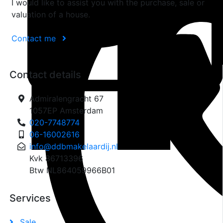
I would like to assist you with the purchase, sale or
valuation of a house.
Contact me
Contact details
Admiralengracht 67
1057EP Amsterdam
020-7748774
06-16002616
info@ddbmakelaardij.nl
Kvk 86713396
Btw NL864059966B01
Services
Sale