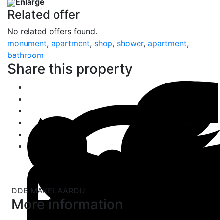
Enlarge
Related offer
No related offers found.
monument
,
apartment
,
shop
,
shower
,
apartment
,
bathroom
Share this property
DDB MAKELAARDIJ
More information