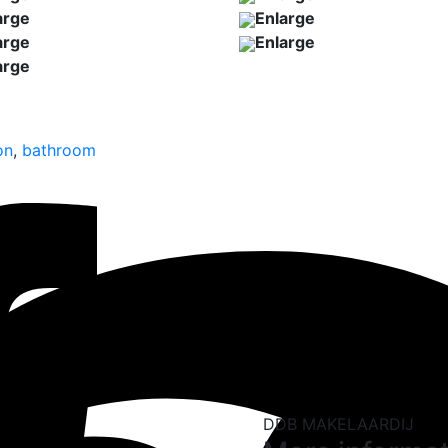
arge
Enlarge
arge
Enlarge
arge
on
,
bathroom
DDB MAKELAARDIJ