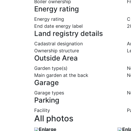
Boiler ownership
F
Energy rating
Energy rating
C
End date energy label
2
Land registry details
Cadastral designation
A
Ownership structure
L
Outside Area
Garden type(s)
N
Main garden at the back
N
Garage
Garage types
N
Parking
Facility
P
All photos
Enlarge
Enl