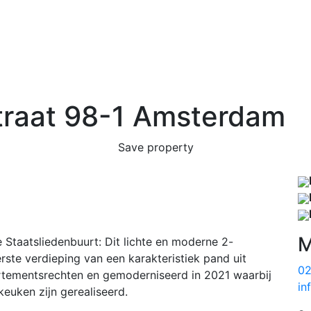
Home
Offer
Services
About
Co
DDB
raat 98-1
Amsterdam
Save property
M
 Staatsliedenbuurt: Dit lichte en moderne 2-
ste verdieping van een karakteristiek pand uit
02
artementsrechten en gemoderniseerd in 2021 waarbij
in
euken zijn gerealiseerd.