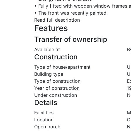
• Fully fitted with wooden window frames 
• The front was recently painted.
Read full description
Features
Transfer of ownership
Available at
B
Construction
Type of house/apartment
U
Building type
U
Type of construction
E
Year of construction
1
Under construction
N
Details
Facilities
M
Location
O
Open porch
N