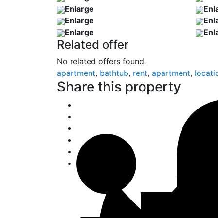
Enlarge
Enl
Enlarge
Enl
Enlarge
Enl
Related offer
No related offers found.
apartment
,
bathtub
,
rent
,
apartment
,
locati
Share this property