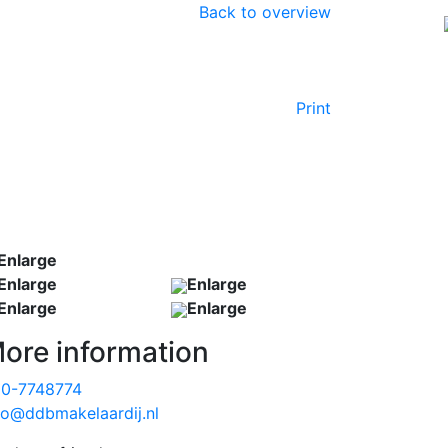
Back to overview
ntact
digna@ddbmakelaardij.nl
T. 020-
M. 06-
7748774
16002616
Print
Enlarge
Enlarge
Enlarge
Enlarge
Enlarge
ore information
0-7748774
fo@ddbmakelaardij.nl