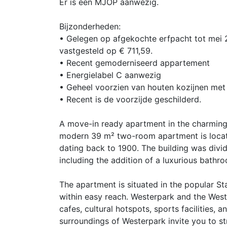
Er is een MJOP aanwezig.
Bijzonderheden:
• Gelegen op afgekochte erfpacht tot mei 
vastgesteld op € 711,59.
• Recent gemoderniseerd appartement
• Energielabel C aanwezig
• Geheel voorzien van houten kozijnen met
• Recent is de voorzijde geschilderd.
A move-in ready apartment in the charming
modern 39 m² two-room apartment is located 
dating back to 1900. The building was divi
including the addition of a luxurious bath
The apartment is situated in the popular St
within easy reach. Westerpark and the Weste
cafes, cultural hotspots, sports facilities, 
surroundings of Westerpark invite you to str