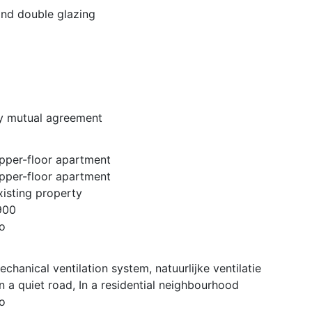
and double glazing
y mutual agreement
pper-floor apartment
pper-floor apartment
xisting property
900
o
echanical ventilation system, natuurlijke ventilatie
n a quiet road, In a residential neighbourhood
o