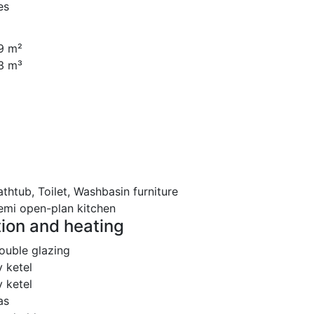
es
9 m²
3 m³
athtub, Toilet, Washbasin furniture
emi open-plan kitchen
tion and heating
ouble glazing
v ketel
v ketel
as