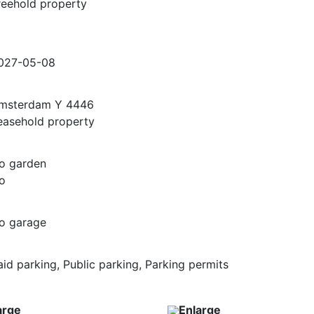
reehold property
027-05-08
msterdam Y 4446
easehold property
o garden
o
o garage
aid parking, Public parking, Parking permits
arge
Enlarge