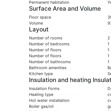
Permanent habitation
Y
Surface Area and Volume
Floor space
3
Volume
9
Layout
Number of rooms
2
Number of bedrooms
1
Number of floors
1
Number of floors
1
Number of bathrooms
1
Bathroom amenities
B
Kitchen type
S
Insulation and heating Insula
Insulation Forms
D
Heating type
c
Hot water installation
c
Boiler gas/oil
g