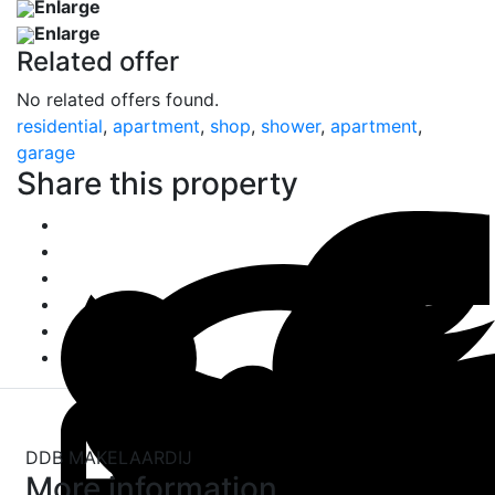
Enlarge
Enlarge
Related offer
No related offers found.
residential
,
apartment
,
shop
,
shower
,
apartment
,
garage
Share this property
DDB MAKELAARDIJ
More information