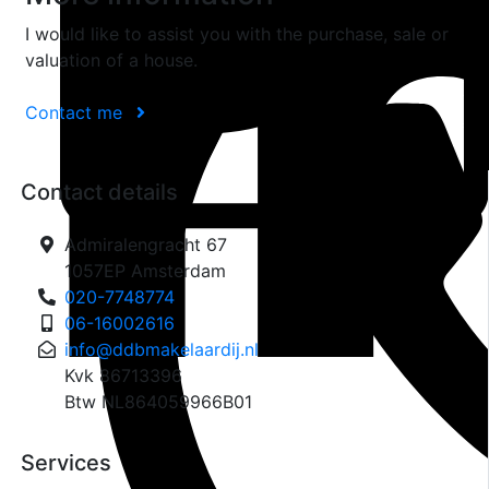
I would like to assist you with the purchase, sale or
valuation of a house.
Contact me
Contact details
Admiralengracht 67
1057EP Amsterdam
020-7748774
06-16002616
info@ddbmakelaardij.nl
Kvk 86713396
Btw NL864059966B01
Services